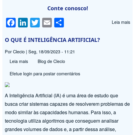
Conte conosco!
F
Li
T
E
S
Leia mais
so
a
n
wi
m
h
A
c
k
tt
ail
ar
O QUE É INTELIGÊNCIA ARTIFICIAL?
e
e
er
e
Por
Clecio
|
Seg, 18/09/2023 - 11:21
b
dI
Leia mais
sobre
Blog de Clecio
o
n
O
Efetue login
para postar comentários
o
QUE
É
k
INTELIGÊNCIA
A Inteligência Artificial (IA) é uma área de estudo que
ARTIFICIAL?
busca criar sistemas capazes de resolverem problemas de
modo similar às capacidades humanas. Para isso, a
tecnologia utiliza algoritmos que conseguem analisar
grandes volumes de dados e, a partir dessa análise,