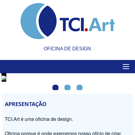
Pular
para
o
conteúdo
principal
OFICINA DE DESIGN
Main
navigation
APRESENTAÇÃO
TCI.Art é uma oficina de design.
Oficina porque é onde exercemos nosso ofício de criar,