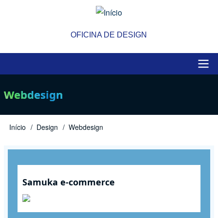
Pular
para
o
OFICINA DE DESIGN
conteúdo
principal
Main
Webdesign
navigation
Início
Design
Webdesign
Trilha
de
navegação
Samuka e-commerce