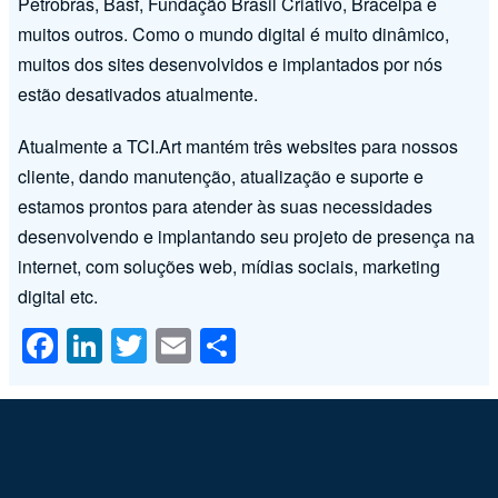
Petrobras, Basf, Fundação Brasil Criativo, Bracelpa e
muitos outros. Como o mundo digital é muito dinâmico,
muitos dos sites desenvolvidos e implantados por nós
estão desativados atualmente.
Atualmente a TCI.Art mantém três websites para nossos
cliente, dando manutenção, atualização e suporte e
estamos prontos para atender às suas necessidades
desenvolvendo e implantando seu projeto de presença na
internet, com soluções web, mídias sociais, marketing
digital etc.
F
Li
T
E
S
a
n
wi
m
h
c
k
tt
ail
ar
e
e
er
e
b
dI