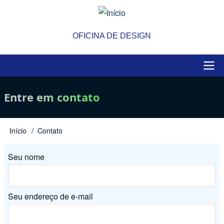
Pular
para
o
OFICINA DE DESIGN
conteúdo
principal
Main
Entre em contato
navigation
Início
Contato
Trilha
de
Seu nome
navegação
Seu endereço de e-mail