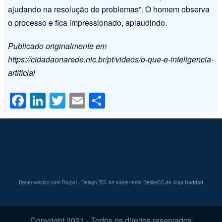
ajudando na resolução de problemas”. O homem observa
o processo e fica impressionado, aplaudindo.
Publicado originalmente em
https://cidadaonarede.nic.br/pt/videos/o-que-e-inteligencia-
artificial
F
Li
T
E
S
a
n
wi
m
h
c
k
tt
ail
ar
e
e
er
e
b
dI
o
n
Desenvolvido com Drupal
- Design TCI Art sobre tema D8W3CC de
Alaa Haddad
o
k
Copyright 2021 - Todos os direitos reservados