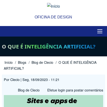
Pular
para
o
OFICINA DE DESIGN
conteúdo
principal
Main
O QUE É INTELIGÊNCIA ARTIFICIAL?
navigation
Início
Blogs
Blog de Clecio
O QUE É INTELIGÊNCIA
Trilha
ARTIFICIAL?
de
Por
Clecio
|
Seg, 18/09/2023 - 11:21
navegação
Blog de Clecio
Efetue login
para postar comentários