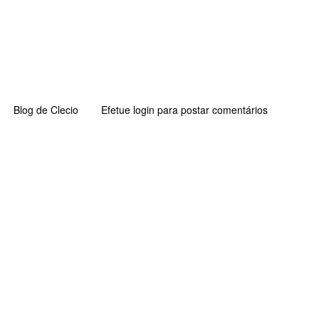
obre
Blog de Clecio
Efetue login
para postar comentários
obre
arca,
ímbolo
gotipo