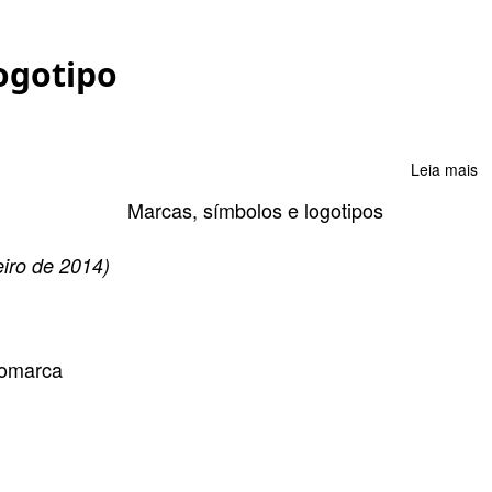
ogotipo
Leia mais
s
S
m
s
eiro de 2014)
e
lo
gomarca