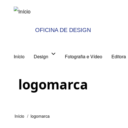
Pular
para
o
OFICINA DE DESIGN
conteúdo
principal
User
Início
Design
Fotografia e Vídeo
Editora
Main
account
navigation
logomarca
menu
Início
logomarca
Trilha